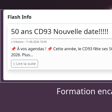
Flash Info
50 ans CD93 Nouvelle date!!!!!
Création : 11-06-2026 10:56
📌 À vos agendas ! 📌 Cette année, le CD93 fête ses 
2026. Plus…
Lire la suite
Formation enca