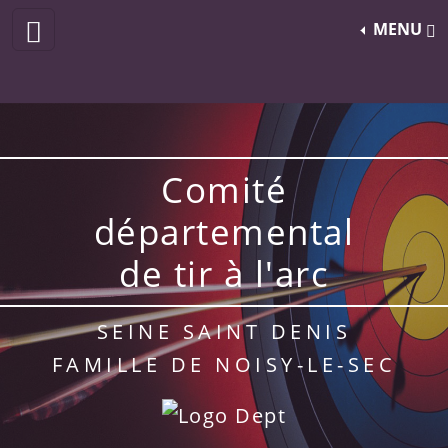
MENU
Comité
départemental
de tir à l'arc
SEINE SAINT DENIS
FAMILLE DE NOISY-LE-SEC