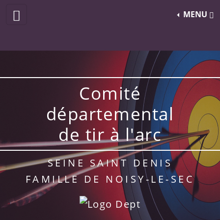
MENU
Comité
départemental
de tir à l'arc
SEINE SAINT DENIS
FAMILLE DE NOISY-LE-SEC