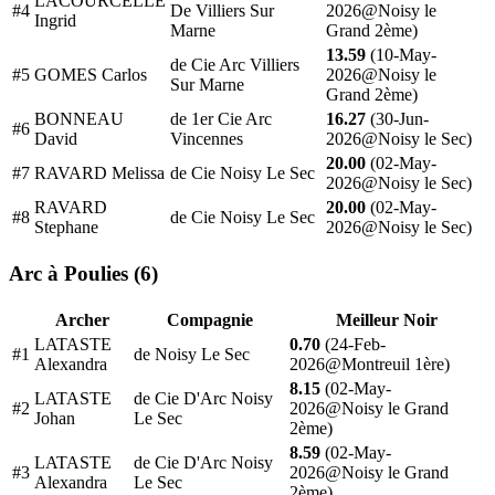
LACOURCELLE
#4
De Villiers Sur
2026@Noisy le
Ingrid
Marne
Grand 2ème)
13.59
(10-May-
de Cie Arc Villiers
#5
GOMES Carlos
2026@Noisy le
Sur Marne
Grand 2ème)
BONNEAU
de 1er Cie Arc
16.27
(30-Jun-
#6
David
Vincennes
2026@Noisy le Sec)
20.00
(02-May-
#7
RAVARD Melissa
de Cie Noisy Le Sec
2026@Noisy le Sec)
RAVARD
20.00
(02-May-
#8
de Cie Noisy Le Sec
Stephane
2026@Noisy le Sec)
Arc à Poulies (6)
Archer
Compagnie
Meilleur Noir
LATASTE
0.70
(24-Feb-
#1
de Noisy Le Sec
Alexandra
2026@Montreuil 1ère)
8.15
(02-May-
LATASTE
de Cie D'Arc Noisy
#2
2026@Noisy le Grand
Johan
Le Sec
2ème)
8.59
(02-May-
LATASTE
de Cie D'Arc Noisy
#3
2026@Noisy le Grand
Alexandra
Le Sec
2ème)