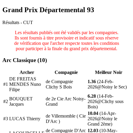
Grand Prix Départemental 93
Résultats - CUT
Les résultats publiés ont été validés par les compagnies.
Ils sont fournis à titre provisoire et indicatif sous réserve
de vérification que l'archer respecte toutes les conditions
pour participer à la finale du grand prix départemental.
Arc Classique (10)
Archer
Compagnie
Meilleur Noir
DE FREITAS
de Compagnie
1.36
(24-Feb-
#1
MENDES Nuno
Clichy S Bois
2026@Noisy le Sec)
Filipe
6.28
(14-Feb-
BOUQUET
de 2e Cie Arc Noisy-
#2
2026@Clichy sous
Jacques
Grand
Bois)
10.04
(14-Apr-
de Villemomble ( Cie
#3
LUCAS Thierry
2026@Noisy le
D'Arc )
Grand 2ème)
de Compagnie D'Arc
12.03
(10-May-